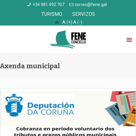
+34 981 492 707
correo@fene.gal
TURISMO
SERVIZOS
A (+)
A (-)
Axenda municipal