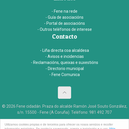
- Fene na rede
- Guía de asociacións
- Portal de asociacións
- Outros teléfonos de interese
Contacto
- Liña directa coa alcaldesa
- Avisos e incidencias
- Reclamacións, queixas e suxestións
- Directorio municipal
- Fene Comunica
© 2026 Fene cidadán. Praza do alcalde Ramón José Souto González,
s/n. 15500 - Fene (A Coruña). Teléfono: 981 492 707
Aviso legal
Accesibildade
Créditos
Utilizamos cookies propias e de terceiros para ofrecer os nosos servizos e recoller
información estatística. Se continúa navegando, acepta a instalación e o uso.
Máis