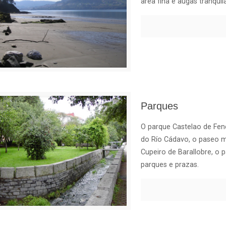
area fina e augas tranquil
Parques
O parque Castelao de Fene
do Río Cádavo, o paseo ma
Cupeiro de Barallobre, o
parques e prazas.