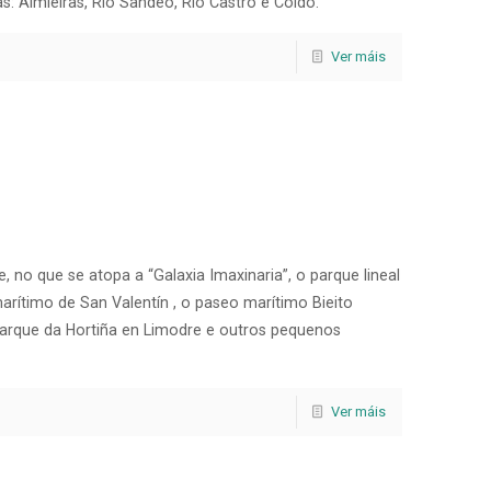
as: Almieiras, Río Sandeo, Río Castro e Coído.
Ver máis
, no que se atopa a “Galaxia Imaxinaria”, o parque lineal
rítimo de San Valentín , o paseo marítimo Bieito
 parque da Hortiña en Limodre e outros pequenos
Ver máis