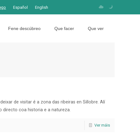
ego
Español
English
Fene descúbreo
Que facer
Que ver
ixar de visitar é a zona das ribeiras en Sillobre. Alí
 directo coa historia e a natureza.
Ver máis