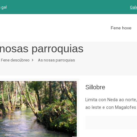
.gal
Gal
Fene hoxe
nosas parroquias
Fene descúbreo
As nosas parroquias
Sillobre
Limita con Neda ao norte,
ao leste e con Magalofes