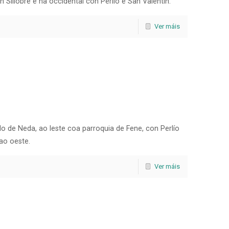
on Sillobre e na occidental con Perlío e San Valentín.
Ver máis
lo de Neda, ao leste coa parroquia de Fene, con Perlío
 ao oeste.
Ver máis