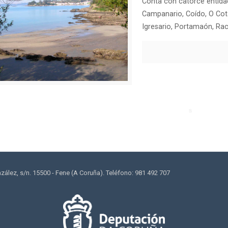
Conta con catorce entida
Campanario, Coído, O Cota
Igresario, Portamaón, Rac
lez, s/n. 15500 - Fene (A Coruña). Teléfono: 981 492 707