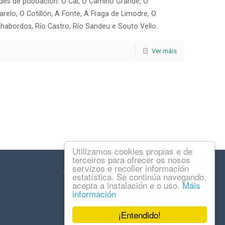
des de poboación: O Cal, O Camiño Grande, O
relo, O Cotillón, A Fonte, A Fraga de Limodre, O
habordos, Río Castro, Río Sandeu e Souto Vello.
Ver máis
Utilizamos cookies propias e de
terceiros para ofrecer os nosos
servizos e recoller información
Aviso legal
Accesibilidade
estatística. Se continúa navegando,
acepta a instalación e o uso.
Máis
información
¡Entendido!