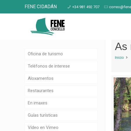
FENE CIDADÁN
+34 981 492 707
correo@fene
As 
Oficina de turismo
Inicio
Teléfonos de interese
Aloxamentos
Restaurantes
En imaxes
Guías turísticas
Vídeo en Vimeo