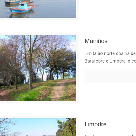
Maniños
Limita ao norte coa ría d
Barallobre e Limodre, e c
Limodre