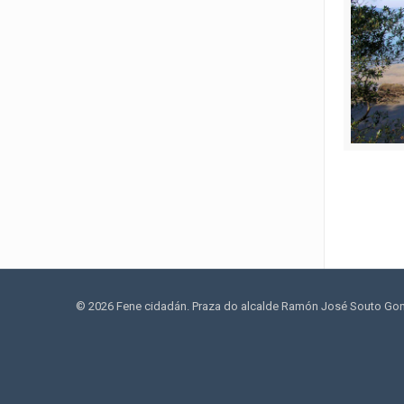
© 2026 Fene cidadán. Praza do alcalde Ramón José Souto Gonzá