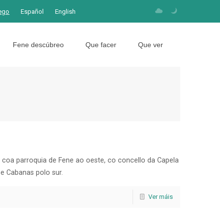
ego
Español
English
Fene descúbreo
Que facer
Que ver
 coa parroquia de Fene ao oeste, co concello da Capela
 e Cabanas polo sur.
Ver máis