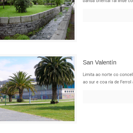
banda oriental fai linde c
San Valentín
Limita ao norte co concel
ao sur e coa ría de Ferrol