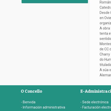
Román 
Catedrá
Desde f
en Ovie
organiz
A obra 
tenta e
sentido
Montesi
de CC d
Charry 
do Hum
titula
A súa o
Aleman
O Concello
E-Administrac
- Benvida
- Sede electrónica
- Información administrativa
- Facturación electr