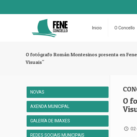
Inicio
O Concello
O fotógrafo Román Montesinos presenta en Fene
Visuais"
CON
NOVAS
O f
AXENDA MUNICIPAL
Vis
GALERÍA DE IMAXES
02
REDES SOCIAIS MUNICIPAIS