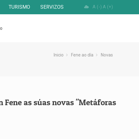
TURISMO
SERVIZOS
A (-)
A (+)
to
Inicio
Fene ao día
Novas
n Fene as súas novas "Metáforas