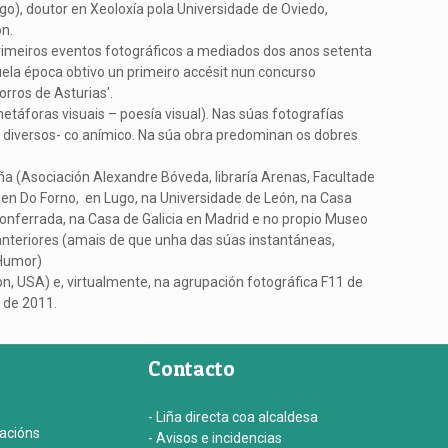
), doutor en Xeoloxía pola Universidade de Oviedo,
ón.
primeiros eventos fotográficos a mediados dos anos setenta
uela época obtivo un primeiro accésit nun concurso
rros de Asturias'.
etáforas visuais – poesía visual). Nas súas fotografías
s diversos- co anímico. Na súa obra predominan os dobres
ña (Asociación Alexandre Bóveda, libraría Arenas, Facultade
, en Do Forno, en Lugo, na Universidade de León, na Casa
 Ponferrada, na Casa de Galicia en Madrid e no propio Museo
nteriores (amais de que unha das súas instantáneas,
 Humor)
on, USA) e, virtualmente, na agrupación fotográfica F11 de
 de 2011.
Contacto
- Liña directa coa alcaldesa
iacións
- Avisos e incidencias