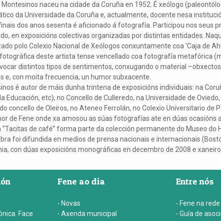
Montesinos naceu na cidade da Coruña en 1952. É xeólogo (paleontólogo
tico da Universidade da Coruña e, actualmente, docente nesa instituci
inais dos anos sesenta é aficionado á fotografía. Participou nos seus 
do, en exposicións colectivas organizadas por distintas entidades. Naq
ado polo Colexio Nacional de Xeólogos conxuntamente coa 'Caja de Aho
fotográfica deste artista tense vencellado coa fotografía metafórica (m
vocar distintos tipos de sentimentos, conxugando o material –obxecto
s e, con moita frecuencia, un humor subxacente.
nos é autor de máis dunha trintena de exposicións individuais: na Coru
a Educación, etc); no Concello de Culleredo, na Universidade de Oviedo
do concello de Oleiros, no Ateneo Ferrolán, no Colexio Universitario de
or de Fene onde xa amosou as súas fotografías ate en dúas ocasións a
da “Tacitas de café” forma parte da colección permanente do Museo do
bra foi difundida en medios de prensa nacionais e internacionais (Bost
ia, con dúas exposicións monográficas en decembro de 2008 e xaneiro
ión
Fene ao día
Entre nós
- Novas
- Fene na rede
ónica. Face
- Axenda municipal
- Guía de asoc