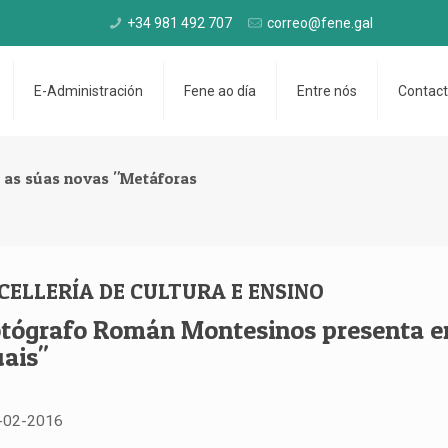
+34 981 492 707
correo@fene.gal
E-Administración
Fene ao día
Entre nós
Contac
 as súas novas "Metáforas
CELLERÍA DE CULTURA E ENSINO
otógrafo Román Montesinos presenta e
uais"
-02-2016