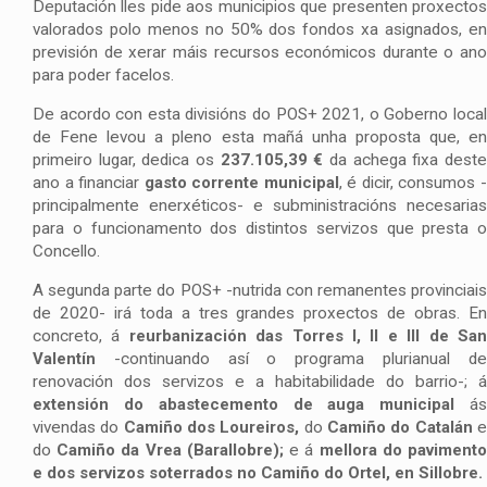
Deputación lles pide aos municipios que presenten proxectos
valorados polo menos no 50% dos fondos xa asignados, en
previsión de xerar máis recursos económicos durante o ano
para poder facelos.
De acordo con esta divisións do POS+ 2021, o Goberno local
de Fene levou a pleno esta mañá unha proposta que, en
primeiro lugar, dedica os
237.105,39 €
da achega fixa dest
ano a financiar
gasto corrente municipal
, é dicir, consumos 
principalmente enerxéticos- e subministracións necesarias
para o funcionamento dos distintos servizos que presta o
Concello.
A segunda parte do POS+ -nutrida con remanentes provinciais
de 2020- irá toda a tres grandes proxectos de obras. En
concreto, á
reurbanización das Torres I, II e III de Sa
Valentín
-continuando así o programa plurianual de
renovación dos servizos e a habitabilidade do barrio-; á
extensión do abastecemento de auga municipal
á
vivendas do
Camiño dos Loureiros,
do
Camiño do Catalán
do
Camiño da Vrea (Barallobre);
e á
mellora do paviment
e dos servizos soterrados no Camiño do Ortel, en Sillobre.