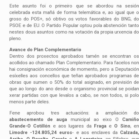
Este asunto foi o primeiro que se abordou na sesión
celebrada esta mañá de forma telemática e, ao igual que o
groso do POS+, só obtivo os votos favorables do BNG, do
PSOE e de EU. O Partido Popular optou pola abstención tanto
nestes dous asuntos como na votación da propia urxencia do
pleno.
Avance do Plan Complementario
Dentro dos proxectos aprobados tamén se encontran os
acollidos ao chamado Plan Complementario. Para facelos non
hai consignación económica de momento, pero a Deputación
esíxelles aos concellos que teñan aprobados programas de
obras que sumen o 50% do total asignado, en previsión de
que ao longo do ano desde o organismo provincial se poidan
xerar partidas con que levalos a cabo, se non todos, si polo
menos parte deles.
Fene aprobou tres actuacións: a ampliación do
abastecemento de auga
municipal ao eixo O
Camiño
Grande-O Cotillón
e aos lugares da
Fraga
e
O Sino
, e
Limodre -124.805,24 euros
- e aos enclaves da
Calzada
Arriba, O Revolto, Covelo
e
A Lagarteira
, en Sillobre, cu