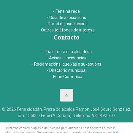
- Fene na rede
- Guía de asociacións
- Portal de asociacións
- Outros teléfonos de interese
Contacto
- Liña directa coa alcaldesa
- Avisos e incidencias
- Reclamacións, queixas e suxestións
- Directorio municipal
- Fene Comunica
© 2026 Fene cidadán. Praza do alcalde Ramón José Souto González,
s/n. 15500 - Fene (A Coruña). Teléfono: 981 492 707
Aviso legal
Accesibildade
Créditos
Utilizamos cookies propias e de terceiros para ofrecer os nosos servizos e recoller
información estatística. Se continúa navegando, acepta a instalación e o uso.
Máis