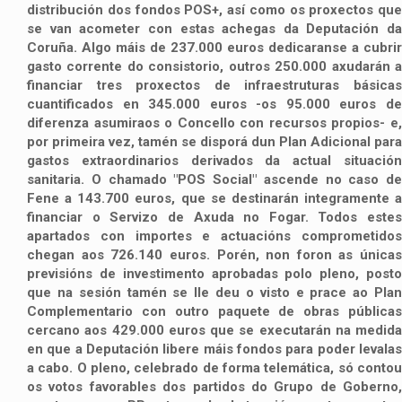
distribución dos fondos POS+, así como os proxectos que
se van acometer con estas achegas da Deputación da
Coruña. Algo máis de 237.000 euros dedicaranse a cubrir
gasto corrente do consistorio, outros 250.000 axudarán a
financiar tres proxectos de infraestruturas básicas
cuantificados en 345.000 euros -os 95.000 euros de
diferenza asumiraos o Concello con recursos propios- e,
por primeira vez, tamén se disporá dun Plan Adicional para
gastos extraordinarios derivados da actual situación
sanitaria. O chamado "POS Social" ascende no caso de
Fene a 143.700 euros, que se destinarán integramente a
financiar o Servizo de Axuda no Fogar. Todos estes
apartados con importes e actuacións comprometidos
chegan aos 726.140 euros. Porén, non foron as únicas
previsións de investimento aprobadas polo pleno, posto
que na sesión tamén se lle deu o visto e prace ao Plan
Complementario con outro paquete de obras públicas
cercano aos 429.000 euros que se executarán na medida
en que a Deputación libere máis fondos para poder levalas
a cabo. O pleno, celebrado de forma telemática, só contou
os votos favorables dos partidos do Grupo de Goberno,