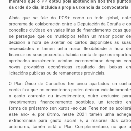
mentres que o PP optou pola abstención nos tres puntos
da orde do día, incluída a propia urxencia da convocatoria.
Aínda que se fale do POS+ como un todo global, este
programa de colaboración entre a Deputación da Coruña e os
concellos divídese en varias liñas de financiamento coas que
se persegue que os municipios teñan un maior poder de
decisión á hora de axeitar os cartos dispoñibles ás súas
necesidades e tamén unha maior flexibilidade á hora de
financiar os seus proxectos, habida conta de que os importes
aprobados inicialmente adoitan incrementarse despois con
novas provisións económicas resultado das baixas en
licitacións públicas ou de remanentes provinciais.
O Plan Único de Concellos ten cinco apartados: un cunha
contía fixa que os consistorios poden dedicar indistintamente
a gasto corrente ou investimentos, outro exclusivo para
investimentos financeiramente sostibles, un terceiro en
forma de préstamo sen xuros -ao que Fene non se acollerá
este ano- e, por último, neste 2021 tamén unha achega
extraordinaria para gasto social. E, a maiores dos catro
anteriores, tamén está o Plan Complementario, no que a