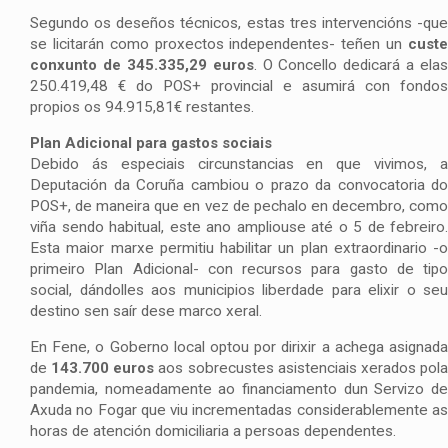
Segundo os deseños técnicos, estas tres intervencións -que
se licitarán como proxectos independentes- teñen un
custe
conxunto de 345.335,29 euros
. O Concello dedicará a elas
250.419,48 € do POS+ provincial e asumirá con fondos
propios os 94.915,81€ restantes.
Plan Adicional para gastos sociais
Debido ás especiais circunstancias en que vivimos, a
Deputación da Coruña cambiou o prazo da convocatoria do
POS+, de maneira que en vez de pechalo en decembro, como
viña sendo habitual, este ano ampliouse até o 5 de febreiro.
Esta maior marxe permitiu habilitar un plan extraordinario -o
primeiro Plan Adicional- con recursos para gasto de tipo
social, dándolles aos municipios liberdade para elixir o seu
destino sen saír dese marco xeral.
En Fene, o Goberno local optou por dirixir a achega asignada
de
143.700 euros
aos sobrecustes asistenciais xerados pol
pandemia, nomeadamente ao financiamento dun Servizo de
Axuda no Fogar que viu incrementadas considerablemente as
horas de atención domiciliaria a persoas dependentes.