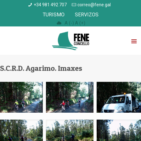
+34 981 492 707
correo@fene.gal
TURISMO
SERVIZOS
A (-)
A (+)
S.C.R.D. Agarimo. Imaxes