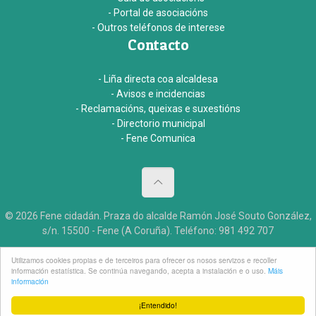
- Portal de asociacións
- Outros teléfonos de interese
Contacto
- Liña directa coa alcaldesa
- Avisos e incidencias
- Reclamacións, queixas e suxestións
- Directorio municipal
- Fene Comunica
© 2026 Fene cidadán. Praza do alcalde Ramón José Souto González,
s/n. 15500 - Fene (A Coruña). Teléfono: 981 492 707
Aviso legal
Accesibildade
Créditos
Utilizamos cookies propias e de terceiros para ofrecer os nosos servizos e recoller
información estatística. Se continúa navegando, acepta a instalación e o uso.
Máis
información
¡Entendido!