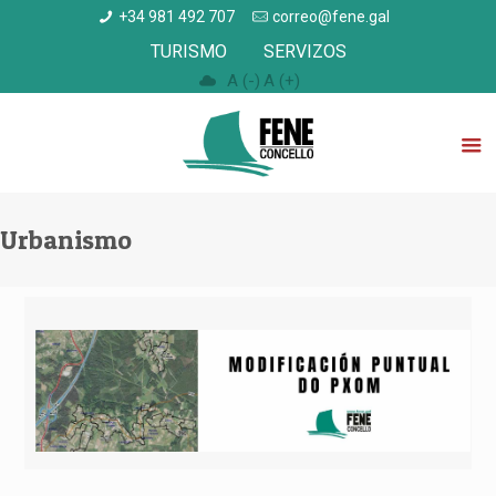
+34 981 492 707
correo@fene.gal
TURISMO
SERVIZOS
A (-)
A (+)
Urbanismo