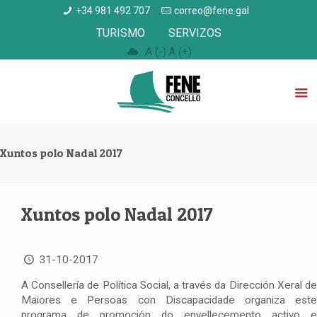
+34 981 492 707
correo@fene.gal
TURISMO
SERVIZOS
A (-)
A (+)
Xuntos polo Nadal 2017
Xuntos polo Nadal 2017
31-10-2017
A Consellería de Política Social, a través da Dirección Xeral de
Maiores e Persoas con Discapacidade organiza este
programa de promoción do envellecemento activo e