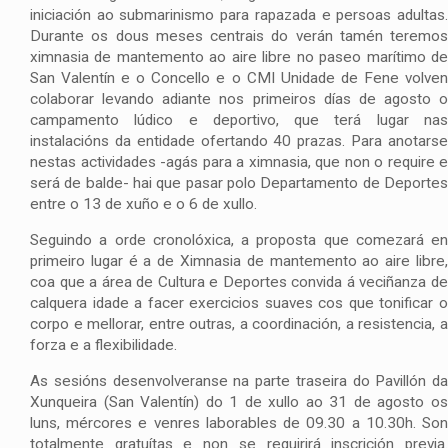
iniciación ao submarinismo para rapazada e persoas adultas.
Durante os dous meses centrais do verán tamén teremos
ximnasia de mantemento ao aire libre no paseo marítimo de
San Valentín e o Concello e o CMI Unidade de Fene volven
colaborar levando adiante nos primeiros días de agosto o
campamento lúdico e deportivo, que terá lugar nas
instalacións da entidade ofertando 40 prazas. Para anotarse
nestas actividades -agás para a ximnasia, que non o require e
será de balde- hai que pasar polo Departamento de Deportes
entre o 13 de xuño e o 6 de xullo.
Seguindo a orde cronolóxica, a proposta que comezará en
primeiro lugar é a de Ximnasia de mantemento ao aire libre,
coa que a área de Cultura e Deportes convida á veciñanza de
calquera idade a facer exercicios suaves cos que tonificar o
corpo e mellorar, entre outras, a coordinación, a resistencia, a
forza e a flexibilidade.
As sesións desenvolveranse na parte traseira do Pavillón da
Xunqueira (San Valentín) do 1 de xullo ao 31 de agosto os
luns, mércores e venres laborables de 09.30 a 10.30h. Son
totalmente gratuítas e non se requirirá inscrición previa.