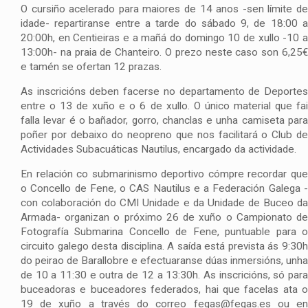
O cursiño acelerado para maiores de 14 anos -sen límite de
idade- repartiranse entre a tarde do sábado 9, de 18:00 a
20:00h, en Centieiras e a mañá do domingo 10 de xullo -10 a
13:00h- na praia de Chanteiro. O prezo neste caso son 6,25€
e tamén se ofertan 12 prazas.
As inscricións deben facerse no departamento de Deportes
entre o 13 de xuño e o 6 de xullo. O único material que fai
falla levar é o bañador, gorro, chanclas e unha camiseta para
poñer por debaixo do neopreno que nos facilitará o Club de
Actividades Subacuáticas Nautilus, encargado da actividade.
En relación co submarinismo deportivo cómpre recordar que
o Concello de Fene, o CAS Nautilus e a Federación Galega -
con colaboración do CMI Unidade e da Unidade de Buceo da
Armada- organizan o próximo 26 de xuño o Campionato de
Fotografía Submarina Concello de Fene, puntuable para o
circuito galego desta disciplina. A saída está prevista ás 9:30h
do peirao de Barallobre e efectuaranse dúas inmersións, unha
de 10 a 11:30 e outra de 12 a 13:30h. As inscricións, só para
buceadoras e buceadores federados, hai que facelas ata o
19 de xuño a través do correo fegas@fegas.es ou en