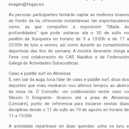
imagen@fegas.es.
As persoas participantes tentarán captar as mellores imaxes
do fondo da ría, ofrecendo instantáneas tan espectaculares
como as que compoñen a exposición "Ollada ás
profundidades" que pode visitarse ata o 30 de xuño no
pavillón da Xunqueira en horario de 9 a 13:00h e de 17 a
20:00h de luns a venres, así como durante as competicións
deportivas das fins de semana. A mostra itinerante chega a
Fene coa colaboración do CAS Nautilus e da Federación
Galega de Actividades Subacuáticas.
Caiac e paddle surf en Almieiras
E, sen saír da auga, toca falar de caiac e paddle surf, dous dos
deportes que máis medraron nos últimos tempos ao abeiro
da nosa ría. O Concello -en colaboración neste caso co
Mesón O Emigrante- lévanos até a praia de Almieiras
(Limodre), punto de referencia para iniciarse nestas dúas
disciplinas desde o 11 de xullo ao 19 de agosto en horario de
11 a 13:00h.
A actividade repartirase en dúas quendas: unha os luns e