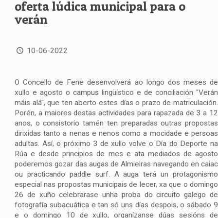
oferta lúdica municipal para o
verán
10-06-2022
O Concello de Fene desenvolverá ao longo dos meses de
xullo e agosto o campus lingüístico e de conciliación "Verán
máis alá", que ten aberto estes días o prazo de matriculación.
Porén, a maiores destas actividades para rapazada de 3 a 12
anos, o consistorio tamén ten preparadas outras propostas
dirixidas tanto a nenas e nenos como a mocidade e persoas
adultas. Así, o próximo 3 de xullo volve o Día do Deporte na
Rúa e desde principios de mes e ata mediados de agosto
poderemos gozar das augas de Almieiras navegando en caiac
ou practicando paddle surf. A auga terá un protagonismo
especial nas propostas municipais de lecer, xa que o domingo
26 de xuño celebrarase unha proba do circuito galego de
fotografía subacuática e tan só uns días despois, o sábado 9
e o domingo 10 de xullo, organízanse dúas sesións de