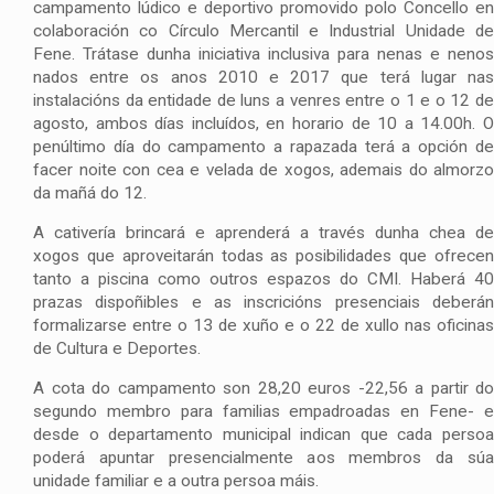
campamento lúdico e deportivo promovido polo Concello en
colaboración co Círculo Mercantil e Industrial Unidade de
Fene. Trátase dunha iniciativa inclusiva para nenas e nenos
nados entre os anos 2010 e 2017 que terá lugar nas
instalacións da entidade de luns a venres entre o 1 e o 12 de
agosto, ambos días incluídos, en horario de 10 a 14.00h. O
penúltimo día do campamento a rapazada terá a opción de
facer noite con cea e velada de xogos, ademais do almorzo
da mañá do 12.
A cativería brincará e aprenderá a través dunha chea de
xogos que aproveitarán todas as posibilidades que ofrecen
tanto a piscina como outros espazos do CMI. Haberá 40
prazas dispoñibles e as inscricións presenciais deberán
formalizarse entre o 13 de xuño e o 22 de xullo nas oficinas
de Cultura e Deportes.
A cota do campamento son 28,20 euros -22,56 a partir do
segundo membro para familias empadroadas en Fene- e
desde o departamento municipal indican que cada persoa
poderá apuntar presencialmente aos membros da súa
unidade familiar e a outra persoa máis.