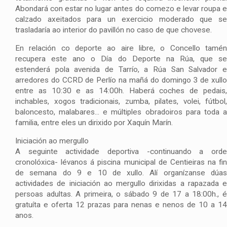
Abondará con estar no lugar antes do comezo e levar roupa e
calzado axeitados para un exercicio moderado que se
trasladaría ao interior do pavillón no caso de que chovese.
En relación co deporte ao aire libre, o Concello tamén
recupera este ano o Día do Deporte na Rúa, que se
estenderá pola avenida de Tarrío, a Rúa San Salvador e
arredores do CCRD de Perlío na mañá do domingo 3 de xullo
entre as 10:30 e as 14:00h. Haberá coches de pedais,
inchables, xogos tradicionais, zumba, pilates, volei, fútbol,
baloncesto, malabares... e múltiples obradoiros para toda a
familia, entre eles un dirixido por Xaquín Marín.
Iniciación ao mergullo
A seguinte actividade deportiva -continuando a orde
cronolóxica- lévanos á piscina municipal de Centieiras na fin
de semana do 9 e 10 de xullo. Alí organízanse dúas
actividades de iniciación ao mergullo dirixidas a rapazada e
persoas adultas. A primeira, o sábado 9 de 17 a 18:00h., é
gratuíta e oferta 12 prazas para nenas e nenos de 10 a 14
anos.