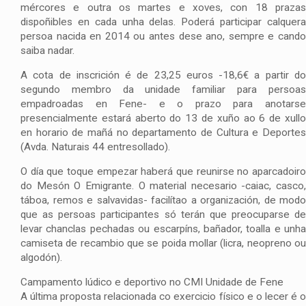
mércores e outra os martes e xoves, con 18 prazas
dispoñibles en cada unha delas. Poderá participar calquera
persoa nacida en 2014 ou antes dese ano, sempre e cando
saiba nadar.
A cota de inscrición é de 23,25 euros -18,6€ a partir do
segundo membro da unidade familiar para persoas
empadroadas en Fene- e o prazo para anotarse
presencialmente estará aberto do 13 de xuño ao 6 de xullo
en horario de mañá no departamento de Cultura e Deportes
(Avda. Naturais 44 entresollado).
O día que toque empezar haberá que reunirse no aparcadoiro
do Mesón O Emigrante. O material necesario -caiac, casco,
táboa, remos e salvavidas- facilítao a organización, de modo
que as persoas participantes só terán que preocuparse de
levar chanclas pechadas ou escarpíns, bañador, toalla e unha
camiseta de recambio que se poida mollar (licra, neopreno ou
algodón).
Campamento lúdico e deportivo no CMI Unidade de Fene
A última proposta relacionada co exercicio físico e o lecer é o