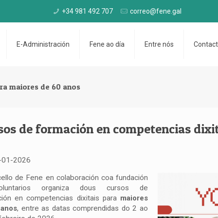
+34 981 492 707
correo@fene.gal
E-Administración
Fene ao día
Entre nós
Contac
ara maiores de 60 anos
sos de formación en competencias dixit
-01-2026
ello de Fene en colaboración coa fundación
voluntarios organiza dous cursos de
ión en competencias dixitais para
maiores
 anos
, entre as datas comprendidas do 2 ao