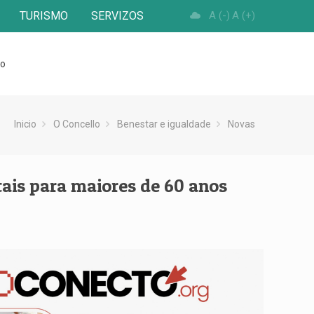
TURISMO
SERVIZOS
A (-)
A (+)
to
Inicio
O Concello
Benestar e igualdade
Novas
ais para maiores de 60 anos