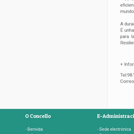
eficie
mundo d
A dura
É unha
para l
Resili
+ Info
Tel:9
Correo
O Concello
E-Administrac
- Benvida
- Sede electrónica