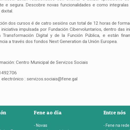
nte e segura. Descobre novas funcionalidades e como integralas 
ixital.
ción dos cursos é de catro sesións cun total de 12 horas de forma
 iniciativa impulsada por Fundación Cibervoluntarios, dentro das i
a Transformación Digital y de la Función Pública, e están fin
encia a través dos fondos Next Generation da Unión Europea.
rmación: Centro Municipal de Servizos Sociais
81492706
 electrónico : servizos.sociais@fene.gal
ión
Fene ao día
Entre nós
- Novas
- Fene na rede