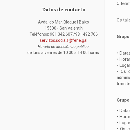
O telé
Datos de contacto
Os tal
Avda. do Mar, Bloque I Baixo
15500 - San Valentín
Teléfonos: 981 342 607 /981 492 706
Grupo 
servizos.sociais@fene.gal
Horario de atención ao público:
de luns a venres de 10:00 a 14:00 horas.
• Datas
• Hora
• Luga
• Os c
admini
trámite
Grupo 
• Datas
• Hora
• Luga
• Os c