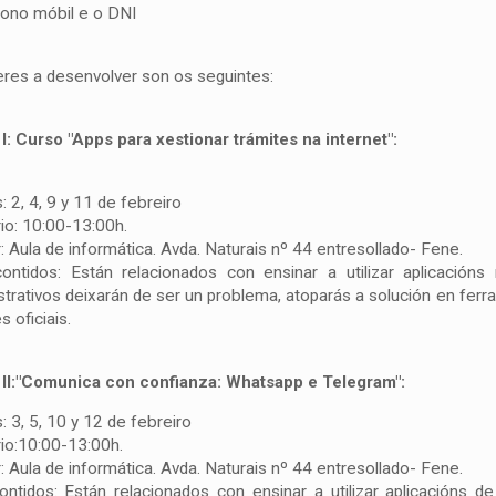
fono móbil e o DNI
leres a desenvolver son os seguintes:
I: Curso "Apps para xestionar trámites na internet":
: 2, 4, 9 y 11 de febreiro
rio: 10:00-13:00h.
r: Aula de informática. Avda. Naturais nº 44 entresollado- Fene.
ontidos: Están relacionados con ensinar a utilizar aplicacións
strativos deixarán de ser un problema, atoparás a solución en fer
s oficiais.
II:"Comunica con confianza: Whatsapp e Telegram":
: 3, 5, 10 y 12 de febreiro
rio:10:00-13:00h.
r: Aula de informática. Avda. Naturais nº 44 entresollado- Fene.
ontidos: Están relacionados con ensinar a utilizar aplicación