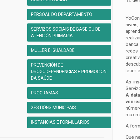
12 de 
PERSOAL DO DEPARTAMENTO
YoCon
niveis
SERVIZOS SOCIAIS DE BASE OU DE
aprend
ATENCIÓN PRIMARIA
realiz
banca 
MULLER E IGUALDADE
redes 
creati
descub
PREVENCIÓN DE
lecer 
DROGODEPENDENCIAS E PROMOCION
DA SAÚDE
As ins
Serviz
PROGRAMAS
A data
venre
XESTIÓNS MUNICIPAIS
númer
máximo
INSTANCIAS E FORMULARIOS
A form
Que ne