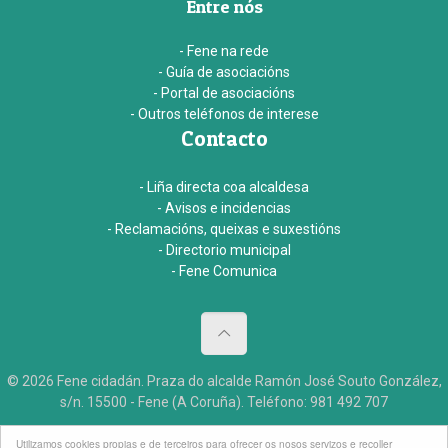
Entre nós
- Fene na rede
- Guía de asociacións
- Portal de asociacións
- Outros teléfonos de interese
Contacto
- Liña directa coa alcaldesa
- Avisos e incidencias
- Reclamacións, queixas e suxestións
- Directorio municipal
- Fene Comunica
© 2026 Fene cidadán. Praza do alcalde Ramón José Souto González,
s/n. 15500 - Fene (A Coruña). Teléfono: 981 492 707
Aviso legal
Accesibildade
Créditos
Utilizamos cookies propias e de terceiros para ofrecer os nosos servizos e recoller