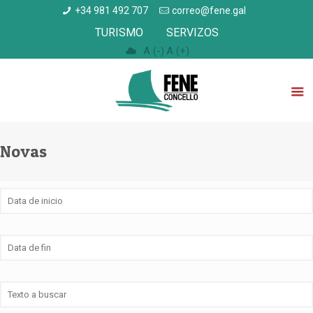
+34 981 492 707
correo@fene.gal
TURISMO
SERVIZOS
A (-)
A (+)
Novas