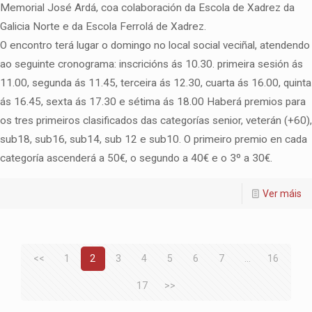
Memorial José Ardá, coa colaboración da Escola de Xadrez da
Galicia Norte e da Escola Ferrolá de Xadrez.
O encontro terá lugar o domingo no local social veciñal, atendendo
ao seguinte cronograma: inscricións ás 10.30. primeira sesión ás
11.00, segunda ás 11.45, terceira ás 12.30, cuarta ás 16.00, quinta
ás 16.45, sexta ás 17.30 e sétima ás 18.00 Haberá premios para
os tres primeiros clasificados das categorías senior, veterán (+60),
sub18, sub16, sub14, sub 12 e sub10. O primeiro premio en cada
categoría ascenderá a 50€, o segundo a 40€ e o 3º a 30€.
Ver máis
<<
1
2
3
4
5
6
7
...
16
17
>>