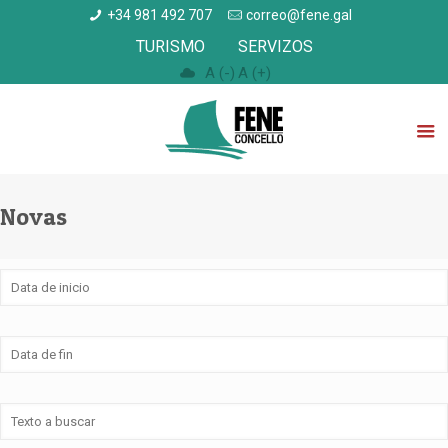
+34 981 492 707
correo@fene.gal
TURISMO
SERVIZOS
A (-)
A (+)
Novas