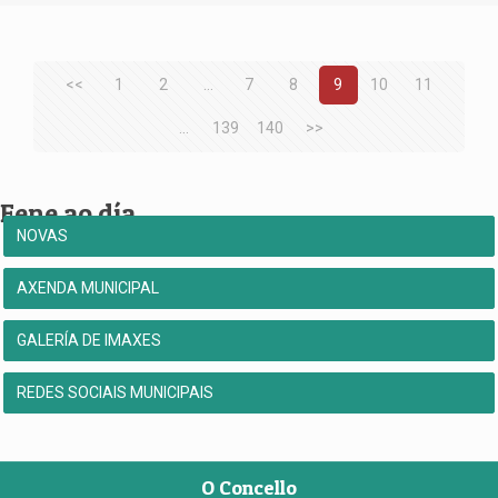
<<
1
2
...
7
8
9
10
11
...
139
140
>>
Fene ao día
NOVAS
AXENDA MUNICIPAL
GALERÍA DE IMAXES
REDES SOCIAIS MUNICIPAIS
O Concello