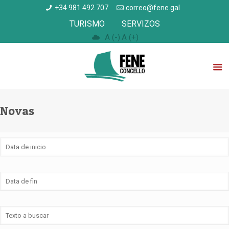
+34 981 492 707
correo@fene.gal
TURISMO
SERVIZOS
A (-)
A (+)
Novas