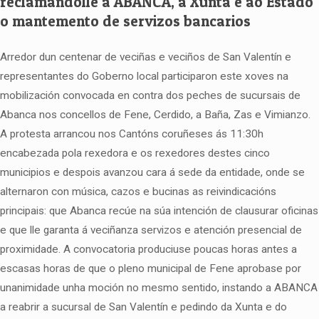
reclamándolle a ABANCA, á Xunta e ao Estado
o mantemento de servizos bancarios
Arredor dun centenar de veciñas e veciños de San Valentín e
representantes do Goberno local participaron este xoves na
mobilización convocada en contra dos peches de sucursais de
Abanca nos concellos de Fene, Cerdido, a Baña, Zas e Vimianzo.
A protesta arrancou nos Cantóns coruñeses ás 11:30h
encabezada pola rexedora e os rexedores destes cinco
municipios e despois avanzou cara á sede da entidade, onde se
alternaron con música, cazos e bucinas as reivindicacións
principais: que Abanca recúe na súa intención de clausurar oficinas
e que lle garanta á veciñanza servizos e atención presencial de
proximidade. A convocatoria produciuse poucas horas antes a
escasas horas de que o pleno municipal de Fene aprobase por
unanimidade unha moción no mesmo sentido, instando a ABANCA
a reabrir a sucursal de San Valentín e pedindo da Xunta e do