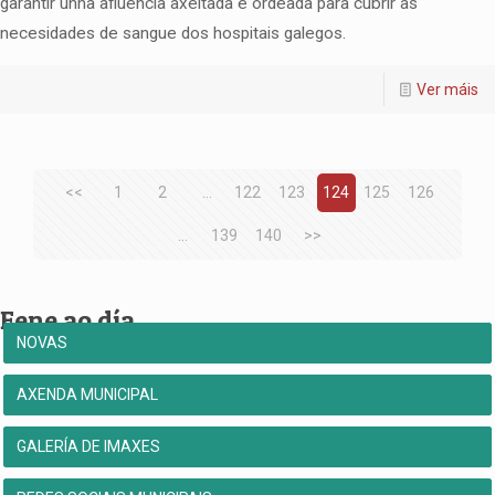
garantir unha afluencia axeitada e ordeada para cubrir as
necesidades de sangue dos hospitais galegos.
Ver máis
<<
1
2
...
122
123
124
125
126
...
139
140
>>
Fene ao día
NOVAS
AXENDA MUNICIPAL
GALERÍA DE IMAXES