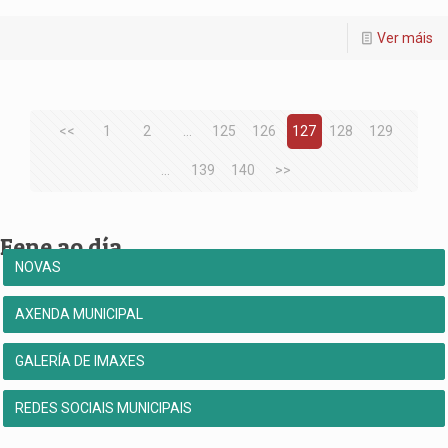
Ver máis
<<
1
2
...
125
126
127
128
129
...
139
140
>>
Fene ao día
NOVAS
AXENDA MUNICIPAL
GALERÍA DE IMAXES
REDES SOCIAIS MUNICIPAIS