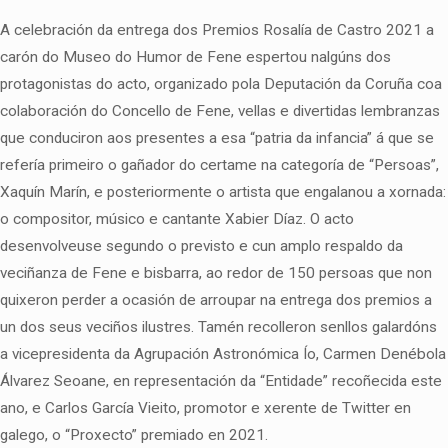
A celebración da entrega dos Premios Rosalía de Castro 2021 a
carón do Museo do Humor de Fene espertou nalgúns dos
protagonistas do acto, organizado pola Deputación da Coruña coa
colaboración do Concello de Fene, vellas e divertidas lembranzas
que conduciron aos presentes a esa “patria da infancia” á que se
refería primeiro o gañador do certame na categoría de “Persoas”,
Xaquín Marín, e posteriormente o artista que engalanou a xornada:
o compositor, músico e cantante Xabier Díaz. O acto
desenvolveuse segundo o previsto e cun amplo respaldo da
veciñanza de Fene e bisbarra, ao redor de 150 persoas que non
quixeron perder a ocasión de arroupar na entrega dos premios a
un dos seus veciños ilustres. Tamén recolleron senllos galardóns
a vicepresidenta da Agrupación Astronómica Ío, Carmen Denébola
Álvarez Seoane, en representación da “Entidade” recoñecida este
ano, e Carlos García Vieito, promotor e xerente de Twitter en
galego, o “Proxecto” premiado en 2021.