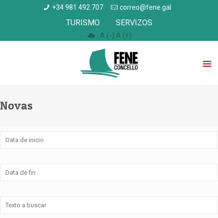
+34 981 492 707
correo@fene.gal
TURISMO
SERVIZOS
A (-)
A (+)
Novas