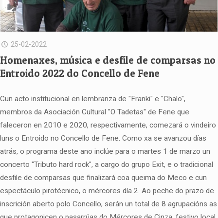
25-02-2022
Homenaxes, música e desfile de comparsas no
Entroido 2022 do Concello de Fene
Cun acto institucional en lembranza de "Franki" e "Chalo",
membros da Asociación Cultural "O Tadetas" de Fene que
faleceron en 2010 e 2020, respectivamente, comezará o vindeiro
luns o Entroido no Concello de Fene. Como xa se avanzou días
atrás, o programa deste ano inclúe para o martes 1 de marzo un
concerto "Tributo hard rock", a cargo do grupo Exit, e o tradicional
desfile de comparsas que finalizará coa queima do Meco e cun
espectáculo pirotécnico, o mércores día 2. Ao peche do prazo de
inscrición aberto polo Concello, serán un total de 8 agrupacións as
que protagonicen o pasarrúas do Mércores de Cinza, festivo local.