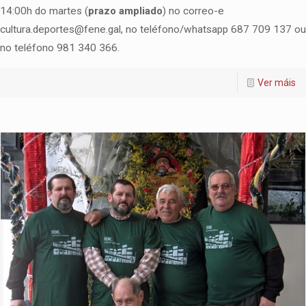
14:00h do martes (
prazo ampliado
) no correo-e
cultura.deportes@fene.gal, no teléfono/whatsapp 687 709 137 ou
no teléfono 981 340 366.
Ver máis