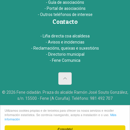
- Guía de asociacións
- Portal de asociacións
- Outros teléfonos de interese
Contacto
- Liña directa coa alcaldesa
- Avisos e incidencias
- Reclamacións, queixas e suxestións
- Directorio municipal
- Fene Comunica
© 2026 Fene cidadán. Praza do alcalde Ramón José Souto González,
s/n. 15500 - Fene (A Coruña). Teléfono: 981 492 707
Aviso legal
Accesibildade
Créditos
Utilizamos cookies propias e de terceiros para ofrecer os nosos servizos e recoller
información estatística. Se continúa navegando, acepta a instalación e o uso.
Máis
información
¡Entendido!