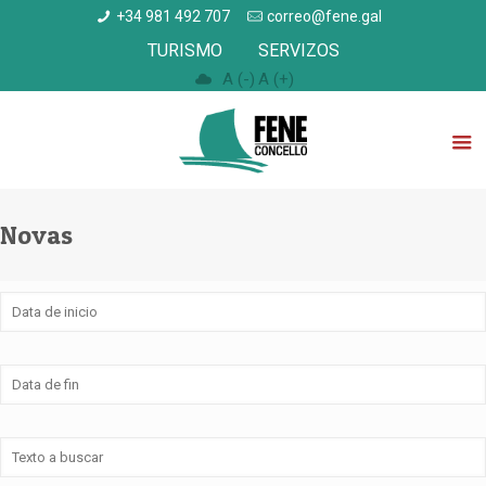
+34 981 492 707
correo@fene.gal
TURISMO
SERVIZOS
A (-)
A (+)
Novas