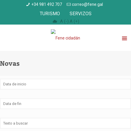
+34 981 492 707
correo@fene.gal
TURISMO
SERVIZOS
A (-)
A (+)
Novas