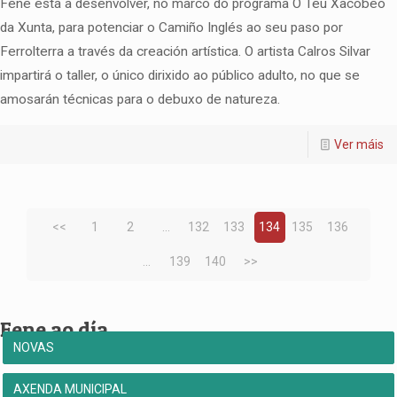
Fene está a desenvolver, no marco do programa O Teu Xacobeo
da Xunta, para potenciar o Camiño Inglés ao seu paso por
Ferrolterra a través da creación artística. O artista Calros Silvar
impartirá o taller, o único dirixido ao público adulto, no que se
amosarán técnicas para o debuxo de natureza.
Ver máis
<<
1
2
...
132
133
134
135
136
...
139
140
>>
Fene ao día
NOVAS
AXENDA MUNICIPAL