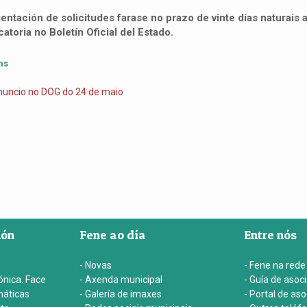
entación de solicitudes farase no prazo de vinte días naturais a
atoria no Boletín Oficial del Estado.
ns
nuncio no DOG do 24 de maio
ión
Fene ao día
Entre nós
- Novas
- Fene na rede
ónica. Face
- Axenda municipal
- Guía de asoc
máticas
- Galería de imaxes
- Portal de as