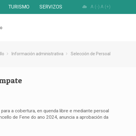
TURISMO
SERVIZOS
A (-)
A (+)
to
llo
Información administrativa
Selección de Persoal
empate
 para a cobertura, en quenda libre e mediante persoal
oncello de Fene do ano 2024, anuncia a aprobación da