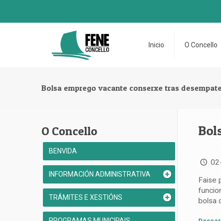
Inicio
O Concello
Bolsa emprego vacante conserxe tras desempat
Bol
O Concello
BENVIDA
02
INFORMACIÓN ADMINISTRATIVA
Faise 
funcio
TRÁMITES E XESTIÓNS
bolsa 
PROGRAMAS MUNICIPAIS
Descar