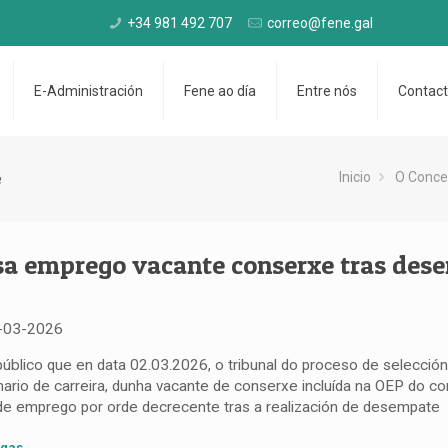
+34 981 492 707
correo@fene.gal
E-Administración
Fene ao día
Entre nós
Contac
e
Inicio
O Conce
sa emprego vacante conserxe tras des
-03-2026
público que en data 02.03.2026, o tribunal do proceso de selección
nario de carreira, dunha vacante de conserxe incluída na OEP do c
de emprego por orde decrecente tras a realización de desempate
gas