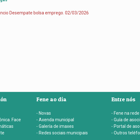
ncio Desempate bolsa emprego. 02/03/2026
ión
Fene ao día
Entre nós
- Novas
- Fene na rede
ónica. Face
- Axenda municipal
- Guía de asoc
máticas
- Galería de imaxes
- Portal de as
nte
- Redes sociais municipais
- Outros teléf