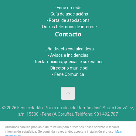
- Fene na rede
- Guía de asociacións
- Portal de asociacións
- Outros teléfonos de interese
Contacto
- Liña directa coa alcaldesa
- Avisos e incidencias
- Reclamacións, queixas e suxestións
- Directorio municipal
- Fene Comunica
© 2026 Fene cidadán. Praza do alcalde Ramón José Souto González,
s/n. 15500 - Fene (A Coruña). Teléfono: 981 492 707
Aviso legal
Accesibildade
Créditos
Utilizamos cookies propias e de terceiros para ofrecer os nosos servizos e recoller
información estatística. Se continúa navegando, acepta a instalación e o uso.
Máis
información