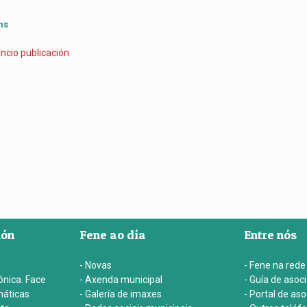
ns
cio publicación
ión
Fene ao día
Entre nós
- Novas
- Fene na rede
ónica. Face
- Axenda municipal
- Guía de asoc
máticas
- Galería de imaxes
- Portal de as