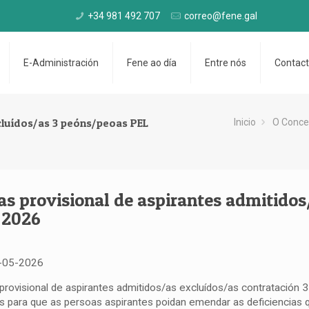
+34 981 492 707
correo@fene.gal
E-Administración
Fene ao día
Entre nós
Contac
xcluídos/as 3 peóns/peoas PEL
Inicio
O Conce
tas provisional de aspirantes admitido
 2026
-05-2026
 provisional de aspirantes admitidos/as excluídos/as contratació
is para que as persoas aspirantes poidan emendar as deficiencias q