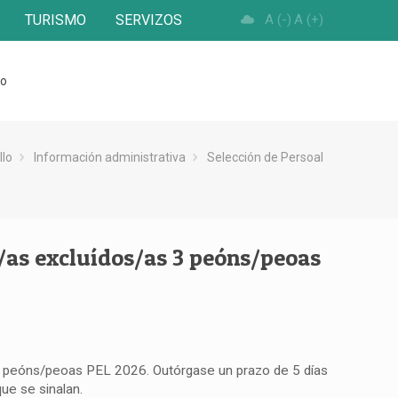
TURISMO
SERVIZOS
A (-)
A (+)
to
llo
Información administrativa
Selección de Persoal
s/as excluídos/as 3 peóns/peoas
n 3 peóns/peoas PEL 2026. Outórgase un prazo de 5 días
ue se sinalan.