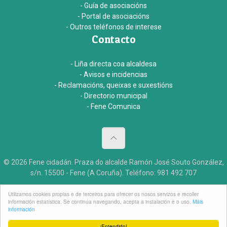
- Guía de asociacións
- Portal de asociacións
- Outros teléfonos de interese
Contacto
- Liña directa coa alcaldesa
- Avisos e incidencias
- Reclamacións, queixas e suxestións
- Directorio municipal
- Fene Comunica
© 2026 Fene cidadán. Praza do alcalde Ramón José Souto González,
s/n. 15500 - Fene (A Coruña). Teléfono: 981 492 707
Aviso legal
Accesibildade
Créditos
Utilizamos cookies propias e de terceiros para ofrecer os nosos servizos e recoller
información estatística. Se continúa navegando, acepta a instalación e o uso.
Máis
información
¡Entendido!