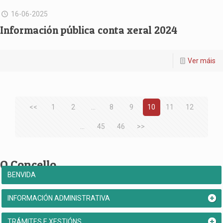
16-06-2025
Información pública conta xeral 2024
Ver máis
<<
1
2
...
8
9
10
11
12
...
45
46
>>
O Concello
BENVIDA
INFORMACIÓN ADMINISTRATIVA
TRÁMITES E XESTIÓNS