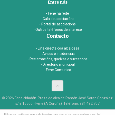
Entre nós
- Fene na rede
- Guía de asociacións
- Portal de asociacións
- Outros teléfonos de interese
Contacto
- Liña directa coa alcaldesa
- Avisos e incidencias
- Reclamacións, queixas e suxestións
- Directorio municipal
- Fene Comunica
© 2026 Fene cidadán. Praza do alcalde Ramón José Souto González,
s/n. 15500 - Fene (A Coruña). Teléfono: 981 492 707
Aviso legal
Accesibildade
Créditos
Utilizamos cookies propias e de terceiros para ofrecer os nosos servizos e recoller