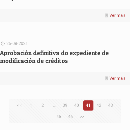
Ver máis
25-08-2021
Aprobación definitiva do expediente de
modificación de créditos
Ver máis
<<
1
2
...
39
40
41
42
43
...
45
46
>>