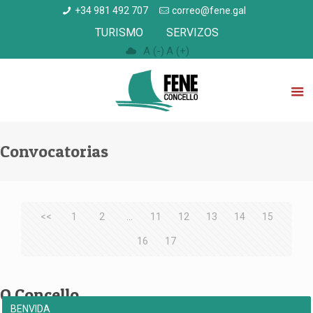
+34 981 492 707
correo@fene.gal
TURISMO
SERVIZOS
A (-)
A (+)
Convocatorias
<<
1
2
...
11
12
13
14
15
16
17
O Concello
BENVIDA