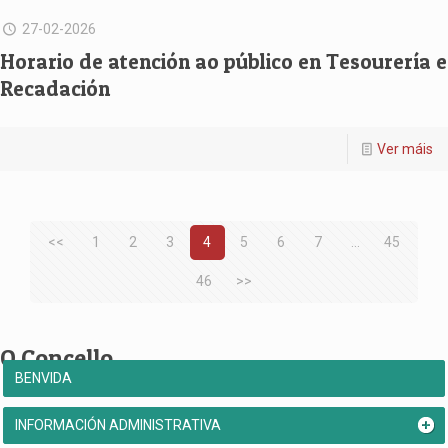
27-02-2026
Horario de atención ao público en Tesourería e
Recadación
Ver máis
<<
1
2
3
4
5
6
7
...
45
46
>>
O Concello
BENVIDA
INFORMACIÓN ADMINISTRATIVA