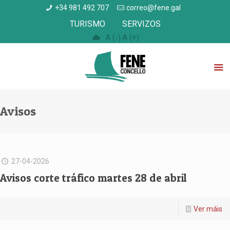
+34 981 492 707
correo@fene.gal
TURISMO
SERVIZOS
A (-)
A (+)
Avisos
27-04-2026
Avisos corte tráfico martes 28 de abril
Ver máis