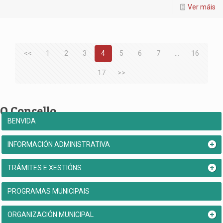
Ver máis
<<
1
2
3
4
5
6
7
...
16
17
>>
O Concello
BENVIDA
INFORMACIÓN ADMINISTRATIVA
TRÁMITES E XESTIÓNS
PROGRAMAS MUNICIPAIS
ORGANIZACIÓN MUNICIPAL